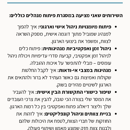
השירותים שאני מציעה במסגרת פיתוח מנהלים כוללים
:
פיתוח מיומנויות ניהול אישי וארגוני:
איך להפוך
למנהיג שמוביל מתוך דוגמה אישית, מספק השראה
לצוות, ומשפר את ביצועי הארגון.
ניהול זמן ואפקטיביות מנהיגותית:
פיתוח כלים
לניהול זמן אפקטיבי, קביעת סדרי עדיפויות ויכולת ניהול
עומסים – מבלי להתפשר על איכות ההובלה.
מנהיגות במצבי אי-ודאות
:
איך לקבל החלטות
שקולות ואמיצות גם כאשר העתיד לא ברור ולהתאים את
הארגון לשינויים מהירים בשוק.
שיפור כישורי התקשורת הבין אישית:
איך להעביר
את המסר שלי בצורה הכי טובה, להבין את צרכי העובדים
שלך וליצור דיאלוג פתוח ואפקטיבי בין כל רמות הארגון.
בניית צוותים וניהול קונפליקטים:
איך לזהות את
החוזקות של חברי הצוות,לטפח את היכולות שלהם
ולבנות צוות חזק שמונע מאמון ושיתוף פעולה.